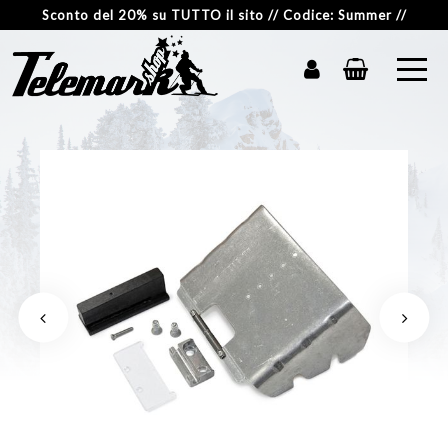
Sconto del 20% su TUTTO il sito // Codice: Summer //