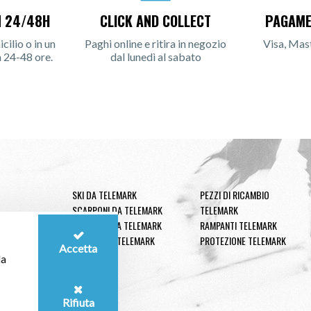
N 24/48H
CLICK AND COLLECT
PAGAME
ilio o in un
Paghi online e ritira in negozio
Visa, Mas
n 24-48 ore.
dal lunedì al sabato
SKI DA TELEMARK
PEZZI DI RICAMBIO
SCARPONI DA TELEMARK
TELEMARK
ATTACCHI DA TELEMARK
RAMPANTI TELEMARK
ACCESSORI TELEMARK
PROTEZIONE TELEMARK
Accetta
la
Rifiuta