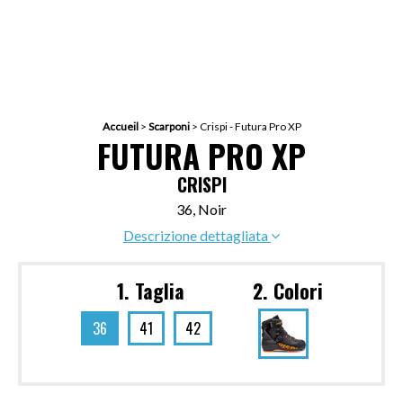
Accueil
>
Scarponi
>
Crispi - Futura Pro XP
FUTURA PRO XP
CRISPI
36, Noir
Descrizione dettagliata
1. Taglia
2. Colori
36
41
42