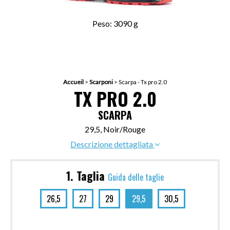
Peso: 3090 g
Accueil
>
Scarponi
>
Scarpa - Tx pro 2.0
TX PRO 2.0
SCARPA
29,5, Noir/Rouge
Descrizione dettagliata
1. Taglia
Guida delle taglie
26,5
27
29
29,5
30,5