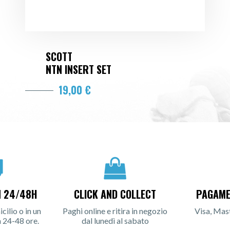
SCOTT
NTN INSERT SET
19,00 €
N 24/48H
CLICK AND COLLECT
PAGAME
ilio o in un
Paghi online e ritira in negozio
Visa, Mas
n 24-48 ore.
dal lunedì al sabato