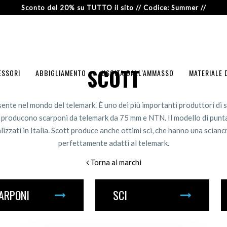
Sconto del 20% su TUTTO il sito // Codice: Summer //
SCOTT
ESSORI
ABBIGLIAMENTO
USCITA DALL'AMMASSO
MATERIALE 
ente nel mondo del telemark. È uno dei più importanti produttori di 
, producono scarponi da telemark da 75 mm e NTN. Il modello di punta
izzati in Italia. Scott produce anche ottimi sci, che hanno una scian
perfettamente adatti al telemark.
Torna ai marchi
ARPONI
SCI