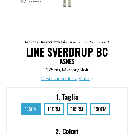
69
Accueil
>
Backcountry skis
>
Asnes - Line Sverdrup BC
LINE SVERDRUP BC
ASNES
175cm, Marron/Noir
Descrizione dettagliata
1. Taglia
175CM
180CM
185CM
190CM
2. Colori